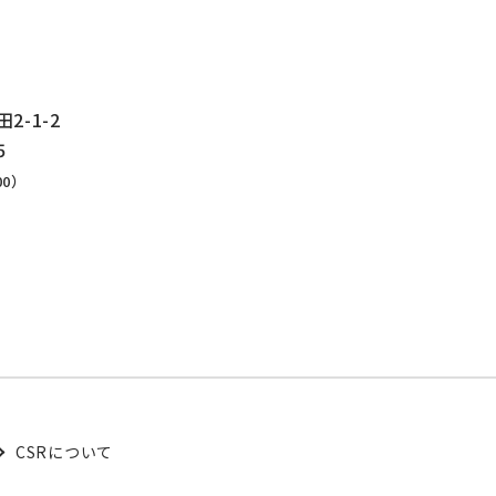
-1-2
5
00）
結
CSRについて