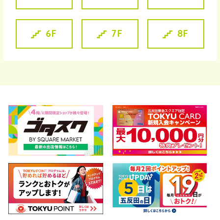
東急でんき＆ガスの加入状況に関わ
らず一律で加算いたします。
(*)ポイントの加算時期は2026年11
6F
7F
8F
月末頃予定となります。
(*)対象施設の営業時間や休館日な
どについては、各施設のWebサイ
トをご確認ください。