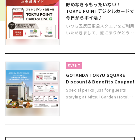
して、昨年よりもさらにひんやり℃
貯めなきゃもったいない！
がパワーアップ！
TOKYU POINTデジタルカードで
お家のでんきを“お休み＝バカン
今日からポイ活♪
ス”させて、電力消費を抑え、環境
いつも五反田東急スクエアをご利用
にもお財布にもやさしく、この夏特
いただきまして、誠にありがとうご
別な“ひんやり”体験を楽しみましょ
ざいます。
う！
五反田東急スクエアでは、一部の店
＜夏のスマートタッチポイントとは
舗を除き、TOKYU CARD・TOKYU
＞
EVENT
POINT CARDのご利用でTOKYU
夏のスマートタッチポイントは
POINTが貯まります！貯まったポイ
GOTANDA TOKYU SQUARE
Tokyu Plus アプリをご利用中の方
ントは、1ポイント＝1円として、レ
Discount＆Benefits Coupon!
はどなたでもご参加可能です！ひん
ジにて直接ご利用いただけます。
Special perks just for guests
やり、おトクにTOKYU POINTをゲ
staying at Mitsui Garden Hotel
ット！
入会～提示までスマホ一つで完結す
Gotanda!
る、TOKYU POINT CARD on LINE
Show the coupon enclosed with
内容：期間中、対象施設に設置され
をご紹介！
your room key card at
た専用のNFCタグ付きポスターに
既にTOKYU CARD・TOKYU POINT
participating stores in Gotanda
Tokyu Plus アプリをタッチすると
CARDをお持ちの方は、お手持ちの
Tōkyū Square, and enjoy great
TOKYU POINTをプレゼント
スマートフォンと連携するだけで、
discounts and services!