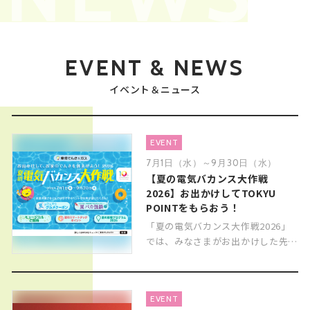
EVENT & NEWS
イベント＆ニュース
EVENT
7月1日（水）～9月30日（水）
【夏の電気バカンス大作戦
2026】お出かけしてTOKYU
POINTをもらおう！
「夏の電気バカンス大作戦2026」
では、みなさまがお出かけした先で
楽しめる”ひんやり”体験をお届けし
ます。
EVENT
今年はサービス開始10周年を記念