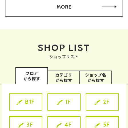
貯めるも使うも、スマホ一つでスマ
MORE
開催期間：2026年7月1日(水)～9月
ートに完結！
Take this chance to shop and
30日(水)
dine at Gotanda Tōkyū Square.
まだお持ちでない方も、最短10秒
特典内容：
ほどで、本日のお買物からポイント
●期間中にTOKYU CARDで東急で
が貯まります！面倒な会員登録は不
んき＆ガスのご利用料金を決済され
要！
SHOP LIST
ている方
※ポイントの利用・キャンペーンへ
TOKYU POINT 20ポイント/回加
のエントリーには会員登録が必要で
ショップリスト
算(おひとりさま1日1回1施設まで)
す。
●上記以外の方
デジタルカードの発行は、以下のご
フロア
カテゴリ
ショップ名
TOKYU POINT 10ポイント/回加
登録ガイドをご確認ください。
から探す
から探す
から探す
算(おひとりさま1日1回1施設まで)
●各月5回以上タグ付きポスターを
B1F
1F
2F
タッチした方
ボーナスポイントとしてTOKYU
POINT 50ポイント/月加算
3F
4F
5F
(*)ボーナスポイントについては、