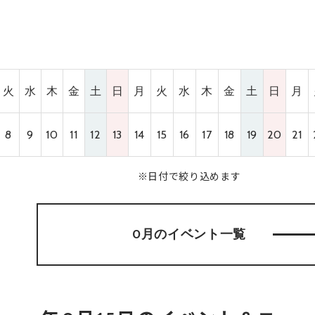
火
水
木
金
土
日
月
火
水
木
金
土
日
月
8
9
10
11
12
13
14
15
16
17
18
19
20
21
※日付で絞り込めます
0月のイベント
一覧