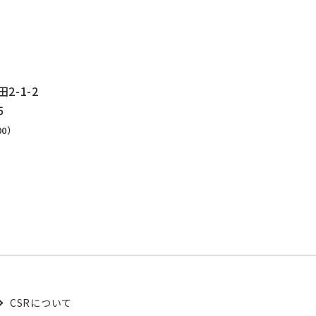
-1-2
5
00）
結
CSRについて