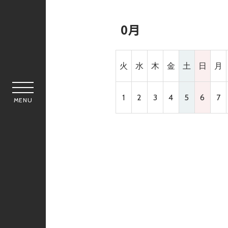
0月
火
水
木
金
土
日
月
1
2
3
4
5
6
7
MENU